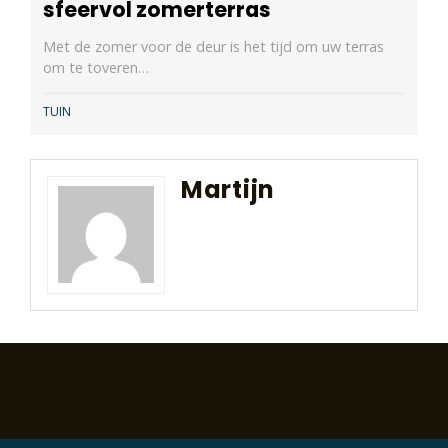
sfeervol zomerterras
Met de zomer voor de deur is het tijd om uw terras
om te toveren…
TUIN
Martijn