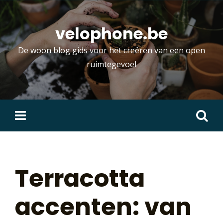
Skip
to
velophone.be
content
De woon blog gids voor het creëren van een open
ruimtegevoel
Zoeken
naar:
Terracotta
accenten: van