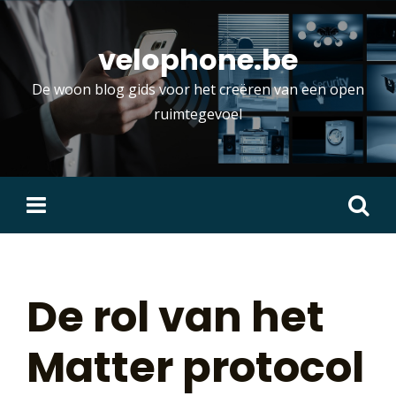
Skip
to
velophone.be
content
De woon blog gids voor het creëren van een open
ruimtegevoel
Zoeken
naar:
De rol van het
Matter protocol