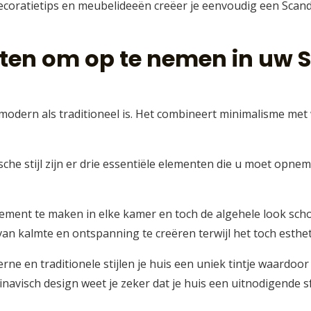
e decoratietips en meubelideeën creëer je eenvoudig een Sca
en om op te nemen in uw 
el modern als traditioneel is. Het combineert minimalisme me
ische stijl zijn er drie essentiële elementen die u moet opne
ment te maken in elke kamer en toch de algehele look sch
an kalmte en ontspanning te creëren terwijl het toch estheti
e en traditionele stijlen je huis een uniek tintje waardoor
dinavisch design weet je zeker dat je huis een uitnodigende 