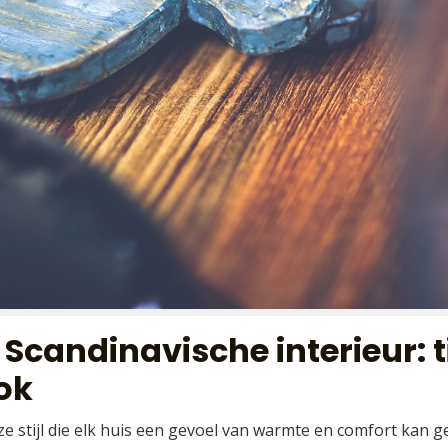
 Scandinavische interieur: t
ook
oze stijl die elk huis een gevoel van warmte en comfort kan 