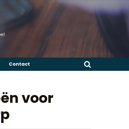
el
Zoeken
Contact
naar:
eën voor
rp