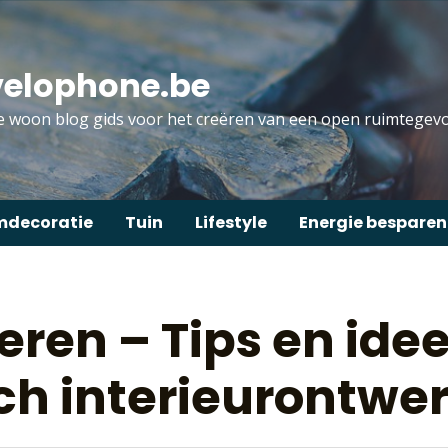
velophone.be
 woon blog gids voor het creëren van een open ruimtegevo
decoratie
Tuin
Lifestyle
Energie besparen
reren – Tips en ide
ch interieurontwe