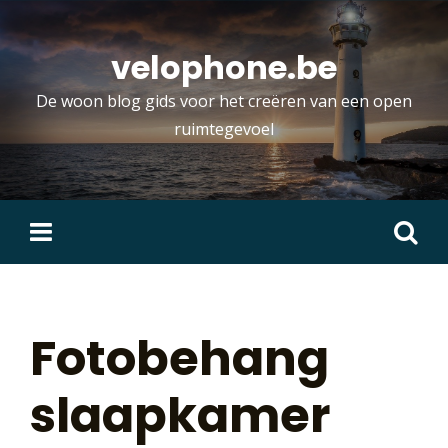
Skip
to
velophone.be
content
De woon blog gids voor het creëren van een open
ruimtegevoel
Zoeken
naar:
Fotobehang
slaapkamer