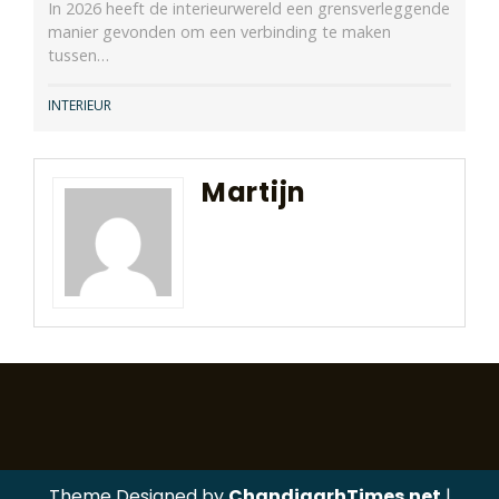
In 2026 heeft de interieurwereld een grensverleggende
manier gevonden om een verbinding te maken
tussen…
INTERIEUR
Martijn
Theme Designed by
ChandigarhTimes.net
|