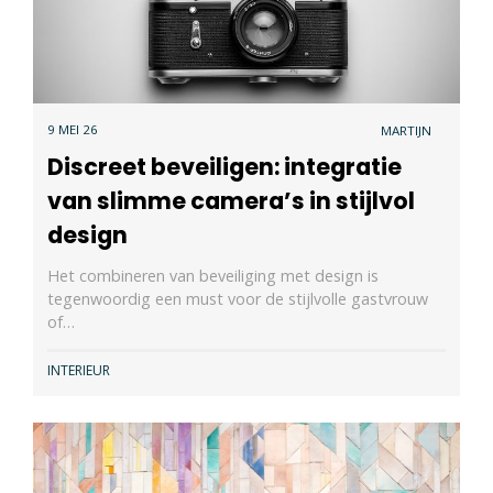
9 MEI 26
MARTIJN
Discreet beveiligen: integratie
van slimme camera’s in stijlvol
design
Het combineren van beveiliging met design is
tegenwoordig een must voor de stijlvolle gastvrouw
of…
INTERIEUR