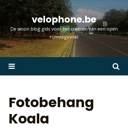
Skip
to
velophone.be
content
De woon blog gids voor het creëren van een open
ruimtegevoel
Zoeken
naar:
Fotobehang
Koala