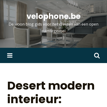
Skip
to
velophone.be
content
De woon blog gids voor het creëren van een open
ruimtegevoel
Zoeken
naar:
Desert modern
interieur: