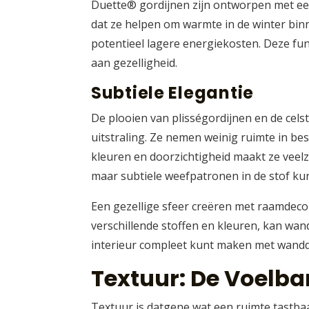
Duette® gordijnen zijn ontworpen met een 
dat ze helpen om warmte in de winter bin
potentieel lagere energiekosten. Deze func
aan gezelligheid.
Subtiele Elegantie
De plooien van plisségordijnen en de cel
uitstraling. Ze nemen weinig ruimte in be
kleuren en doorzichtigheid maakt ze veelzij
maar subtiele weefpatronen in de stof ku
Een gezellige sfeer creëren met raamdecor
verschillende stoffen en kleuren, kan wand
interieur compleet kunt maken met wanddeco
Textuur: De Voelba
Textuur is datgene wat een ruimte tastba