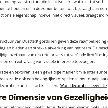
honingraatstructuur die lucht isoleert, wat leidt tot verbe
nen te houden en in de zomer buiten, wat bijdraagt aan ee
tionele eigenschap, hoewel niet direct visueel, draagt indir
structuur van Duette® gordijnen geven deze raambekleding 
slag en bieden een strakke afwerking van het raam. De besc
dig inzetbaar, van discrete privacy tot verfijnde lichtfilteri
nnen een extra laag van visuele interesse toevoegen.
atie en texturen is een geweldige manier om je interieur te
decoratie ook een belangrijke rol spelen in het totaalplaatje
ratie, kun je dit artikel lezen: “
Wanddecoratie ideeën die 
re Dimensie van Gezellighe
ar en uitnodigend maakt. Het is de manier waarop material