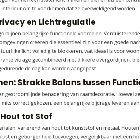
et interieur om te voorkomen dat ze overweldigend worden.
rivacy en Lichtregulatie
rdijnen belangrijke functionele voordelen. Verduisterende 
omgevingen creëren die essentieel zijn voor een goede nach
uurlijke licht volledig te blokkeren, wat ideaal is voor w
rante vitrage gecombineerd met dikkere overgordijnen, biedt 
e gedurende de dag kan worden aangepast.
nen: Strakke Balans tussen Functi
eer gestroomlijnde benadering van raamdecoratie. Hoewel z
e, mits correct gekozen, een belangrijke bijdrage leveren a
Hout tot Stof
terialen, variërend van hout tot kunststof en metaal. Houten
rust en geborgenheid toevoegen, vergelijkbaar met een hou