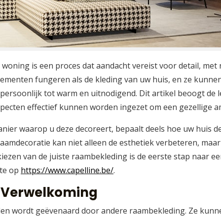
n woning is een proces dat aandacht vereist voor detail, me
elementen fungeren als de kleding van uw huis, en ze kunnen
ersoonlijk tot warm en uitnodigend. Dit artikel beoogt de l
specten effectief kunnen worden ingezet om een gezellige a
nier waarop u deze decoreert, bepaalt deels hoe uw huis de
amdecoratie kan niet alleen de esthetiek verbeteren, maar 
et kiezen van de juiste raambekleding is de eerste stap naar
ite op
https://www.capelline.be/
.
n Verwelkoming
den wordt geëvenaard door andere raambekleding. Ze kunnen 