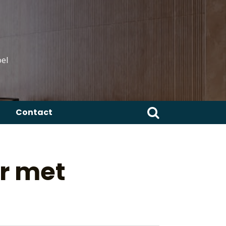
el
Zoeken
Contact
naar:
er met