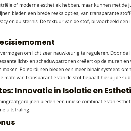
triële of moderne esthetiek hebben, maar kunnen met de ju
jnen bieden een brede reeks opties, van transparante stoffen 
acy en duisternis. De textuur van de stof, bijvoorbeeld een
Precisiemoment
 vermogen om licht zeer nauwkeurig te reguleren. Door de la
teressante licht- en schaduwpatronen creëert op de muren en v
iem maken. Rolgordijnen bieden een meer binair systeem: om
e mate van transparantie van de stof bepaalt hierbij de subtili
es: Innovatie in Isolatie en Esthet
ngraatgordijnen bieden een unieke combinatie van esthetie
e uitstraling.
onus