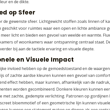
leur en de dikte.
ed op Sfeer
or de gewenste sfeer. Lichtgewicht stoffen zoals linnen of k
zijn geschikt voor ruimtes waar een open en lichte ambiance 
meer licht en bieden een gevoel van weelde en warmte. Flu
pkamers of woonkamers waar ontspanning centraal staat. De 
verder bij aan de tactiele ervaring en visuele diepte.
onele en Visuele Impact
lijke invloed hebben op de gemoedstoestand en de waarge
ijs of zachte aardse kleuren kunnen een gevoel van comfor
nd effect hebben, maar kunnen, afhankelijk van de nadruk,
ementen worden gecombineerd. Donkere kleuren kunnen een 
tie met zachte, gedempte verlichting. Patronen op gordijnen
iscreet bloemmotief of een geometrische lijn kunnen visuel
gen kunnen een statement maken en dienen als een centraa