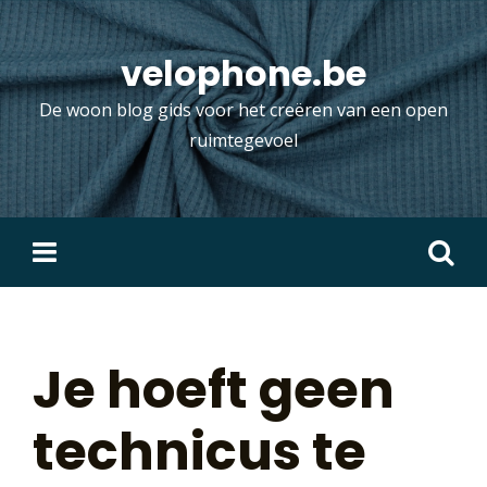
Skip
to
velophone.be
content
De woon blog gids voor het creëren van een open
ruimtegevoel
Zoeken
naar:
Je hoeft geen
technicus te