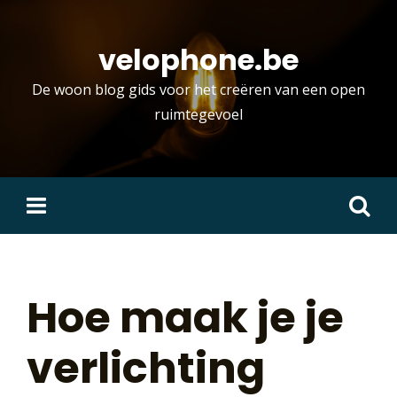
Skip
to
velophone.be
content
De woon blog gids voor het creëren van een open
ruimtegevoel
Zoeken
naar:
Hoe maak je je
verlichting