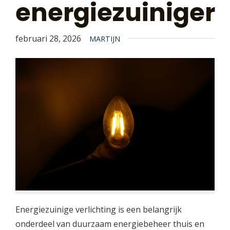
energiezuiniger
februari 28, 2026
MARTIJN
Energiezuinige verlichting is een belangrijk
onderdeel van duurzaam energiebeheer thuis en